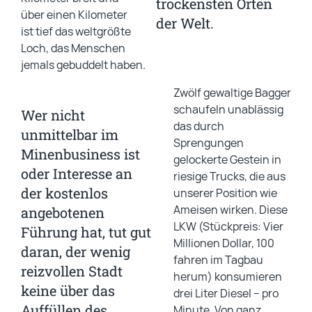
trockensten Orten
über einen Kilometer
der Welt.
ist tief das weltgrößte
Loch, das Menschen
jemals gebuddelt haben.
Zwölf gewaltige Bagger
schaufeln unablässig
Wer nicht
das durch
unmittelbar im
Sprengungen
Minenbusiness ist
gelockerte Gestein in
oder Interesse an
riesige Trucks, die aus
der kostenlos
unserer Position wie
Ameisen wirken. Diese
angebotenen
LKW (Stückpreis: Vier
Führung hat, tut gut
Millionen Dollar, 100
daran, der wenig
fahren im Tagbau
reizvollen Stadt
herum) konsumieren
keine über das
drei Liter Diesel – pro
Auffüllen des
Minute. Von ganz