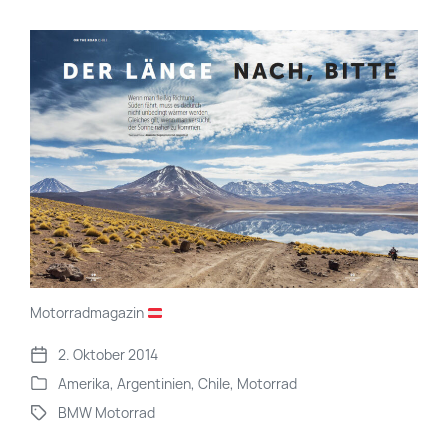
Motorradmagazin
2. Oktober 2014
V
Amerika
,
Argentinien
,
Chile
,
Motorrad
e
V
r
BMW Motorrad
e
S
ö
r
c