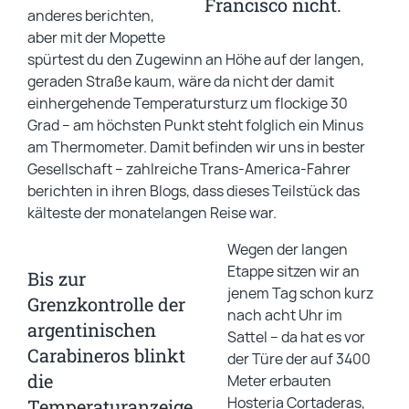
Francisco nicht.
anderes berichten,
aber mit der Mopette
spürtest du den Zugewinn an Höhe auf der langen,
geraden Straße kaum, wäre da nicht der damit
einhergehende Temperatursturz um flockige 30
Grad – am höchsten Punkt steht folglich ein Minus
am Thermometer. Damit befinden wir uns in bester
Gesellschaft – zahlreiche Trans-America-Fahrer
berichten in ihren Blogs, dass dieses Teilstück das
kälteste der monatelangen Reise war.
Wegen der langen
Etappe sitzen wir an
Bis zur
jenem Tag schon kurz
Grenzkontrolle der
nach acht Uhr im
argentinischen
Sattel – da hat es vor
Carabineros blinkt
der Türe der auf 3400
die
Meter erbauten
Hosteria Cortaderas,
Temperaturanzeige