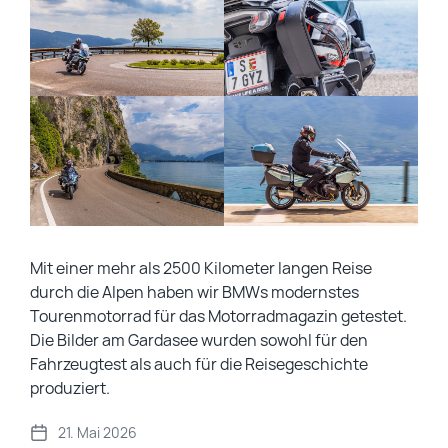
Mit einer mehr als 2500 Kilometer langen Reise
durch die Alpen haben wir BMWs modernstes
Tourenmotorrad für das Motorradmagazin getestet.
Die Bilder am Gardasee wurden sowohl für den
Fahrzeugtest als auch für die Reisegeschichte
produziert.
21. Mai 2026
V