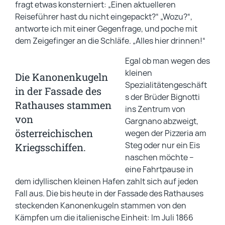
fragt etwas konsterniert: „Einen aktuelleren
Reiseführer hast du nicht eingepackt?“ „Wozu?“,
antworte ich mit einer Gegenfrage, und poche mit
dem Zeigefinger an die Schläfe. „Alles hier drinnen!“
Egal ob man wegen des
kleinen
Die Kanonenkugeln
Spezialitätengeschäft
in der Fassade des
s der Brüder Bignotti
Rathauses stammen
ins Zentrum von
von
Gargnano abzweigt,
österreichischen
wegen der Pizzeria am
Steg oder nur ein Eis
Kriegsschiffen.
naschen möchte –
eine Fahrtpause in
dem idyllischen kleinen Hafen zahlt sich auf jeden
Fall aus. Die bis heute in der Fassade des Rathauses
steckenden Kanonenkugeln stammen von den
Kämpfen um die italienische Einheit: Im Juli 1866