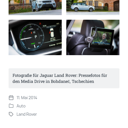
Fotografie für Jaguar Land Rover: Pressefotos für 
den Media Drive in Bohdaneč, Tschechien
11. Mai 2014
V
Auto
e
V
r
Land Rover
e
S
ö
r
c
f
ö